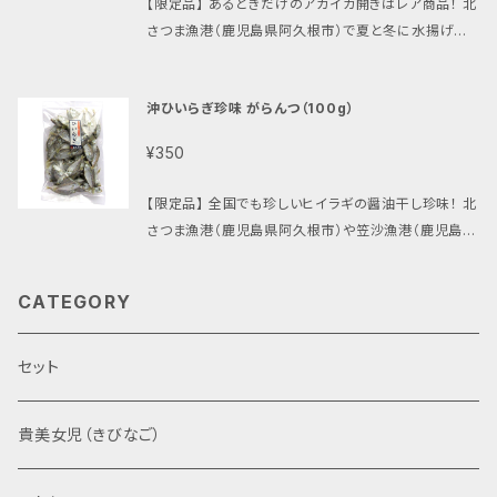
【限定品】 あるときだけのアカイカ開きはレア商品！ 北
緒にどうぞ.。野菜と一緒に炊き上げて煮物にもお薦め
さつま漁港（鹿児島県阿久根市）で夏と冬に水揚げさ
です。旨みが出て、柔らかく味わえます。 ●保存方法 冷
れる、全国でも珍しいアカイカの醤油干し珍味です。イ
凍保存をお薦めしています。召し上がる分だけ取り出
カの中でも最高級のアカイカの子を開きにし、丁寧に
し、解凍せずに調理が可能です。賞味期限は、冷凍（-1
沖ひいらぎ珍味 がらんつ（100g）
干し上げ『花いか』と命名した、マルフクの知る人ぞ知る
8℃以下）保存の場合は120日、冷蔵（10℃以下）保存
銘品です。子どもから大人まで一度味わうと癖になる
の場合は解凍日より60日以内です。 ●ご注意 ホタル
¥350
人気の商品です。 ●製法／内容量 がらんつ（上乾）／6
イカではありません。 小麦・大豆・いかアレルギーがあ
0g ●調理方法 フライパン等で、弱火でそののまま裂き
る方はお控えください。
【限定品】 全国でも珍しいヒイラギの醤油干し珍味！ 北
イカのように炙る程度に乾煎りします。お好みで、マヨ
さつま漁港（鹿児島県阿久根市）や笠沙漁港（鹿児島県
ネーズ・醤油・七味唐辛子等とご一緒にどうぞ。 ●保存
南さつま市）で春に水揚げされる、全国でも珍しいヒイ
方法 冷凍保存をお薦めしています。召し上がる分だけ
ラギの醤油干し珍味です。平たく見目もかわいい魚で、
取り出し、解凍せずに調理が可能です。賞味期限は、冷
CATEGORY
独特の味わいがあります。カルシウム補給にもお薦め
凍（-18℃以下）保存の場合は120日、冷蔵（10℃以下）
な一品です。 ●製法／内容量 がらんつ（上乾）／100g
保存の場合は解凍日より60日以内です。 ●ご注意 ホ
●調理方法 フライパン等で、弱火で軽く乾煎りします。
セット
タルイカではありません。 焼くと身が縮み、魚体が小さ
尻尾に少し焦げ目がつく程度が目安です。お好みで、酢
くなります。 小麦・大豆・いかアレルギーがある方はお
漬け（二杯酢や三杯酢）やオイル漬けにしても美味しく
控えください。
貴美女児（きびなご）
召し上がれます。水洗いし水気をとり、唐揚げにして南
蛮漬けにするのもお薦めです。一味違った美味しさが
味わえます。 ●保存方法 冷凍保存をお薦めしていま