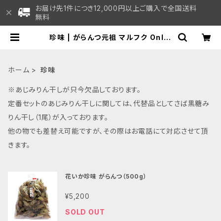
お届け先1件につき12,000円以上ご購入で全国送料
無料
珍味 | がらんつ元祖 マルフク Onlin
e Shop
ホーム
珍味
※あじみりん干しが只今欠品しております。
定番セットのあじみりん干しに関しては、代替品としてさば黒糖み
りん干し（1尾）が入っております。
他の物でも差替え可能ですが、その際はお電話にて対応させて頂
きます。
花いか珍味 がらんつ（500g）
¥5,200
SOLD OUT