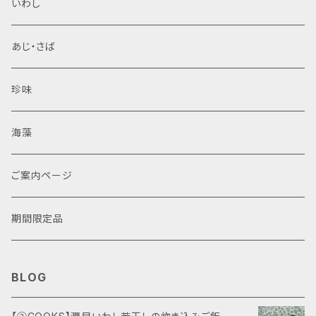
いわし
す。召し上がる分だけ取り出し、解凍せずに調理が可能
です。賞味期限は、冷凍（-18℃以下）保存の場合は120
あじ・さば
日、冷蔵（10℃以下）保存の場合は解凍日より60日以
内です。 ●ご注意 小麦・大豆アレルギーをお持ちの方
はお控ください。
珍味
海藻
ご案内ページ
期間限定品
BLOG