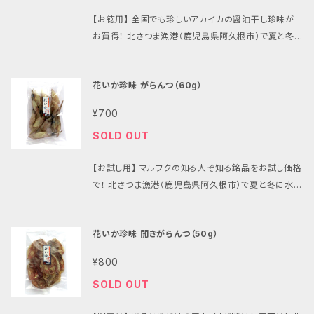
【お徳用】 全国でも珍しいアカイカの醤油干し珍味が
お買得！ 北さつま漁港（鹿児島県阿久根市）で夏と冬
に水揚げされる、全国でも珍しいアカイカの醤油干し
珍味です。イカの中でも最高級のアカイカの子を丁寧
花いか珍味 がらんつ（60g）
に干し上げ『花いか』と命名した、マルフクの知る人ぞ
知る銘品です。子どもから大人まで一度味わうと癖に
¥700
なる人気の商品です。 ●製法／内容量 がらんつ（上
SOLD OUT
乾）／500g ●調理方法 フライパン等で、弱火で軽く乾
煎りします。お好みで、マヨネーズ・醤油・七味唐辛子等
【お試し用】 マルフクの知る人ぞ知る銘品をお試し価格
とご一緒にどうぞ.。野菜と一緒に炊き上げて煮物にも
で！ 北さつま漁港（鹿児島県阿久根市）で夏と冬に水揚
お薦めです。旨みが出て、柔らかく味わえます。 ●保存
げされる、全国でも珍しいアカイカの醤油干し珍味で
方法 冷凍保存をお薦めしています。召し上がる分だけ
す。イカの中でも最高級のアカイカの子を丁寧に干し
取り出し、解凍せずに調理が可能です。賞味期限は、冷
花いか珍味 開きがらんつ（50g）
上げ『花いか』と命名した、マルフクの知る人ぞ知る銘
凍（-18℃以下）保存の場合は120日、冷蔵（10℃以下）
品です。子どもから大人まで一度味わうと癖になる人
保存の場合は解凍日より60日以内です。 ●ご注意 ホ
¥800
気の商品です。 ●製法／内容量 がらんつ（上乾）／60
タルイカではありません。 小麦・大豆・いかアレルギー
SOLD OUT
g ●調理方法 フライパン等で、弱火で軽く乾煎りしま
がある方はお控えください。
す。お好みで、マヨネーズ・醤油・七味唐辛子等とご一