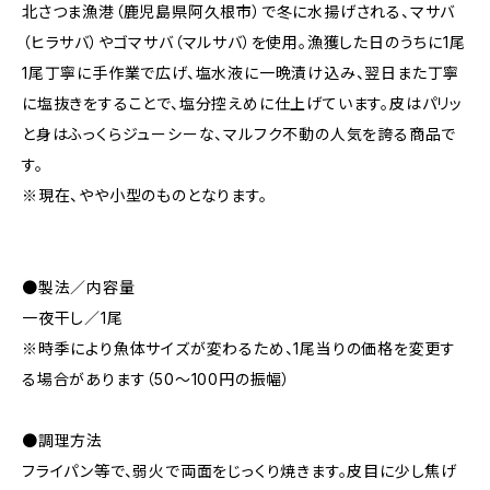
北さつま漁港（鹿児島県阿久根市）で冬に水揚げされる、マサバ
（ヒラサバ）やゴマサバ（マルサバ）を使用。漁獲した日のうちに1尾
1尾丁寧に手作業で広げ、塩水液に一晩漬け込み、翌日また丁寧
に塩抜きをすることで、塩分控えめに仕上げています。皮はパリッ
と身はふっくらジューシーな、マルフク不動の人気を誇る商品で
す。
※現在、やや小型のものとなります。
●製法／内容量
一夜干し／1尾
※時季により魚体サイズが変わるため、1尾当りの価格を変更す
る場合があります（50〜100円の振幅）
●調理方法
フライパン等で、弱火で両面をじっくり焼きます。皮目に少し焦げ