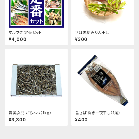
マルフク 定番セット
さば黒糖みりん干し
¥4,000
¥300
貴美女児 がらんつ（1kg）
旨さば 開き一夜干し（1尾）
¥3,300
¥400