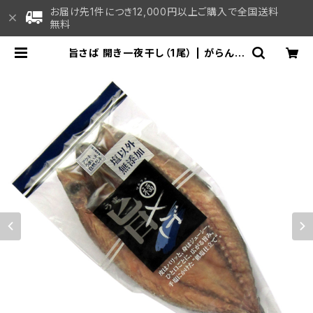
お届け先1件につき12,000円以上ご購入で全国送料
無料
旨さば 開き一夜干し（1尾） | がらんつ
元祖 マルフク Online Shop