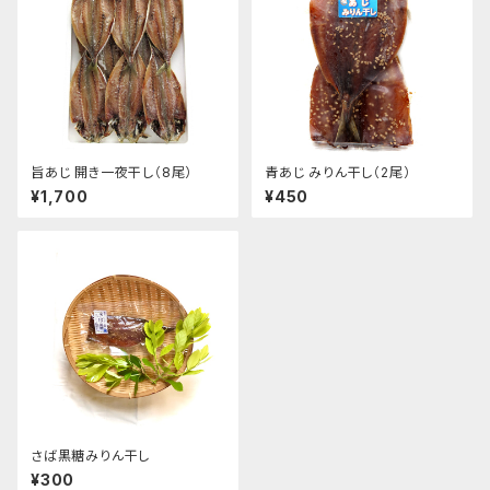
旨あじ 開き一夜干し（8尾）
青あじ みりん干し（2尾）
¥1,700
¥450
さば黒糖みりん干し
¥300